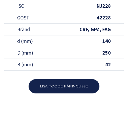
ISO
NJ228
GOST
42228
Bränd
CRF, GPZ, FAG
d (mm)
140
D (mm)
250
B (mm)
42
LISA TOODE PÄRINGUSSE